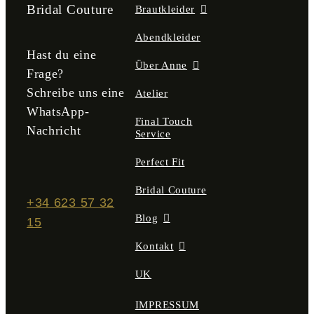
der
Bridal Couture
Brautkleider
Produktseite
gewählt
Abendkleider
werden
Hast du eine
Über Anne
Frage?
Schreibe uns eine
Atelier
WhatsApp-
Final Touch
Nachricht
Service
Perfect Fit
Bridal Couture
+34 623 57 32
Blog
15
Kontakt
UK
IMPRESSUM