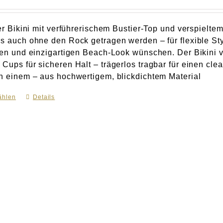
ter Bikini mit verführerischem Bustier-Top und verspielte
ls auch ohne den Rock getragen werden – für flexible Styl
llen und einzigartigen Beach-Look wünschen. Der Bikini
 Cups für sicheren Halt – trägerlos tragbar für einen cl
in einem – aus hochwertigem, blickdichtem Material
ählen
Dieses
Details
Produkt
weist
mehrere
Varianten
auf.
Die
Optionen
können
auf
der