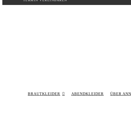
TERMIN VEREINBAREN
Inhalt
springen
BRAUTKLEIDER
ABENDKLEIDER
ÜBER AN