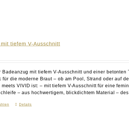
mit tiefem V-Ausschnitt
r Badeanzug mit tiefem V-Ausschnitt und einer betonten Ta
k für die moderne Braut – ob am Pool, Strand oder auf
ets VIVID ist: – mit tiefem V-Ausschnitt für eine feminin
chleife – aus hochwertigem, blickdichtem Material – desig
ählen
Dieses
Details
Produkt
weist
mehrere