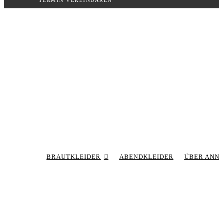
TERMIN VEREINBAREN
Inhalt
springen
BRAUTKLEIDER
ABENDKLEIDER
ÜBER AN