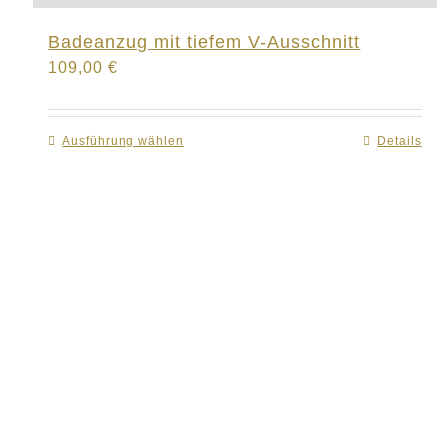
Badeanzug mit tiefem V-Ausschnitt
109,00
€
Ausführung wählen
Dieses
Details
Produkt
weist
mehrere
Varianten
auf.
Die
Optionen
können
auf
der
Produktseite
gewählt