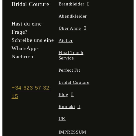
der
Bridal Couture
Brautkleider
Produktseite
gewählt
Abendkleider
werden
Hast du eine
Über Anne
Frage?
Schreibe uns eine
Atelier
WhatsApp-
Final Touch
Nachricht
Service
Perfect Fit
Bridal Couture
+34 623 57 32
Blog
15
Kontakt
UK
IMPRESSUM