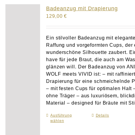
Atelier
Badeanzug mit Drapierung
129,00
€
Final Touch Service
Perfect Fit
Ein stilvoller Badeanzug mit elegant
Raffung und vorgeformten Cups, der 
wunderschöne Silhouette zaubert. Ei
Bridal Couture
have für jede Braut, die auch am Wa
glänzen will. Der Badeanzug von A
Blog
WOLF meets VIVID ist: – mit raffinier
Drapierung für eine schmeichelnde 
Kontakt
– mit festen Cups für optimalen Halt 
ohne Träger – aus luxuriösem, blick
Material – designed für Bräute mit Sti
UK
Ausführung
Dieses
Details
wählen
Produkt
weist