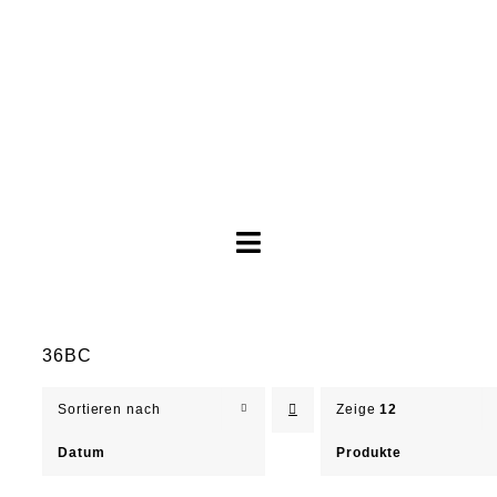
Toggle
Navigation
Brautkleider
36BC
Abendkleider
Sortieren nach
Zeige
12
Über Anne
Datum
Produkte