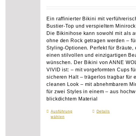
Ein raffinierter Bikini mit verführeris
Bustier-Top und verspieltem Minirock
Die Bikinihose kann sowohl mit als 
ohne den Rock getragen werden – für
Styling-Optionen. Perfekt für Bräute, 
einen stilvollen und einzigartigen B
wünschen. Der Bikini von ANNE WO
VIVID ist: – mit vorgeformten Cups fü
sicheren Halt – trägerlos tragbar für 
cleanen Look – mit abnehmbarem Mi
für zwei Styles in einem – aus hochw
blickdichtem Material
Ausführung
Dieses
Details
wählen
Produkt
weist
mehrere