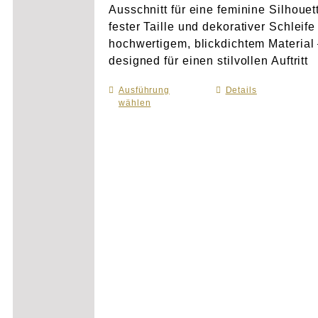
Ausschnitt für eine feminine Silhouet
fester Taille und dekorativer Schleife
hochwertigem, blickdichtem Material
designed für einen stilvollen Auftritt
Ausführung
Dieses
Details
wählen
Produkt
weist
mehrere
Varianten
auf.
Die
Optionen
können
auf
der
Produktseite
gewählt
werden